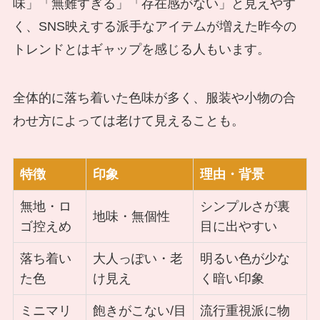
味」「無難すぎる」「存在感がない」と見えやす
く、SNS映えする派手なアイテムが増えた昨今の
トレンドとはギャップを感じる人もいます。
全体的に落ち着いた色味が多く、服装や小物の合
わせ方によっては老けて見えることも。
特徴
印象
理由・背景
無地・ロ
シンプルさが裏
地味・無個性
ゴ控えめ
目に出やすい
落ち着い
大人っぽい・老
明るい色が少な
た色
け見え
く暗い印象
ミニマリ
飽きがこない/目
流行重視派に物