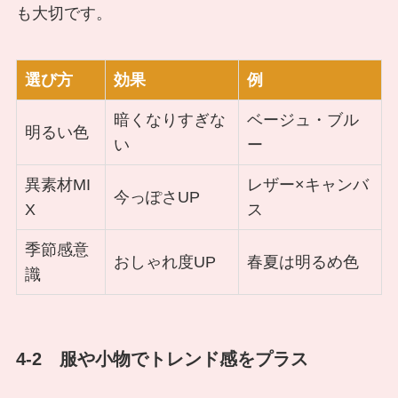
も大切です。
選び方
効果
例
暗くなりすぎな
ベージュ・ブル
明るい色
い
ー
異素材MI
レザー×キャンバ
今っぽさUP
X
ス
季節感意
おしゃれ度UP
春夏は明るめ色
識
4-2 服や小物でトレンド感をプラス