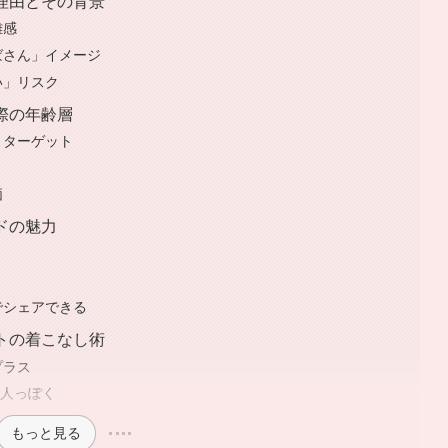
る理由とその背景
難感
ばさん」イメージ
い」リスク
実際の年齢層
・ターゲット
価
ドの魅力
でシェアできる
ストの着こなし術
プラス
大人っぽく
もっと見る