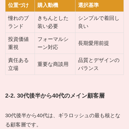
位置づけ
購入動機
選択基準
憧れのブ
きちんとした
シンプルで着回し
ランド
装い必要
良い
投資価値
フォーマルシ
長期愛用前提
重視
ーン対応
責任ある
品質とデザインの
重要な商談用
立場
バランス
2-2. 30代後半から40代のメイン顧客層
30代後半から40代は、ギラロッシュの最も核とな
る顧客層です。