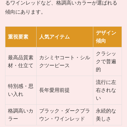
るワインレッドなど、格調高いカラーが選ばれる
傾向にあります。
デザイン
重視要素
人気アイテム
傾向
クラシッ
最高品質素
カシミヤコート・シル
クで普遍
材・仕立て
クツーピース
的
流行に左
特別感・思
長年愛用前提
右されな
い入れ
い
格調高いカ
ブラック・ダークブラ
永続的な
ラー
ウン・ワインレッド
美しさ