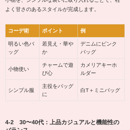
よく甘さのあるスタイルが完成します。
コーデ術
ポイント
例
明るい色バ
若見え・華や
デニムにピンク
ッグ
か
バッグ
チャームで遊
カメリアキーホ
小物使い
び心
ルダー
主役をバッグ
シンプル服
白T＋ミニバッグ
に
4-2 30〜40代：上品カジュアルと機能性の
バランス