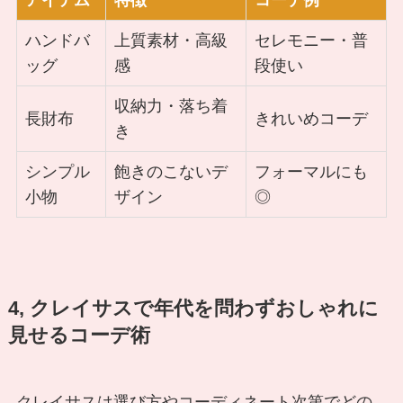
アイテム
特徴
コーデ例
ハンドバ
上質素材・高級
セレモニー・普
ッグ
感
段使い
収納力・落ち着
長財布
きれいめコーデ
き
シンプル
飽きのこないデ
フォーマルにも
小物
ザイン
◎
4, クレイサスで年代を問わずおしゃれに
見せるコーデ術
クレイサスは選び方やコーディネート次第でどの