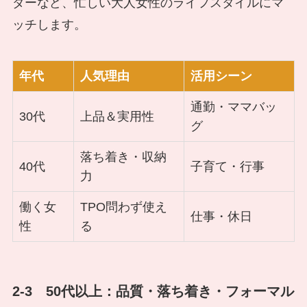
ダーなど、忙しい大人女性のライフスタイルにマ
ッチします。
年代
人気理由
活用シーン
通勤・ママバッ
30代
上品＆実用性
グ
落ち着き・収納
40代
子育て・行事
力
働く女
TPO問わず使え
仕事・休日
性
る
2-3 50代以上：品質・落ち着き・フォーマル