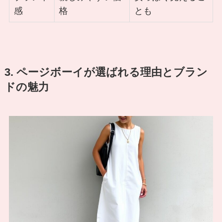
感
格
とも
3. ページボーイが選ばれる理由とブラン
ドの魅力