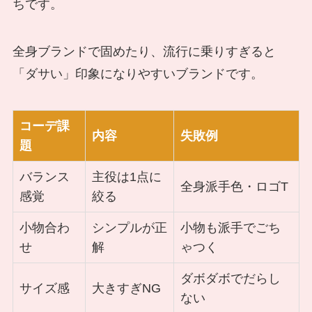
ちです。
全身ブランドで固めたり、流行に乗りすぎると
「ダサい」印象になりやすいブランドです。
コーデ課
内容
失敗例
題
バランス
主役は1点に
全身派手色・ロゴT
感覚
絞る
小物合わ
シンプルが正
小物も派手でごち
せ
解
ゃつく
ダボダボでだらし
サイズ感
大きすぎNG
ない