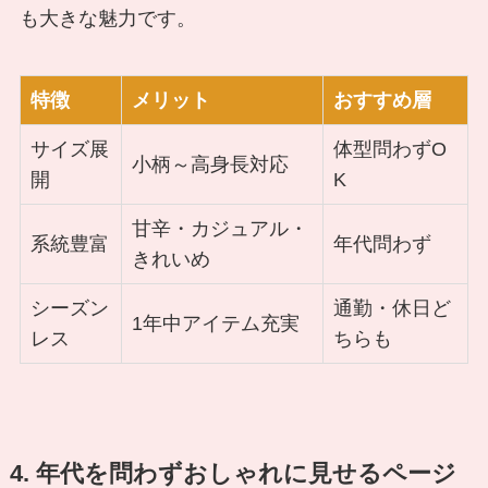
も大きな魅力です。
特徴
メリット
おすすめ層
サイズ展
体型問わずO
小柄～高身長対応
開
K
甘辛・カジュアル・
系統豊富
年代問わず
きれいめ
シーズン
通勤・休日ど
1年中アイテム充実
レス
ちらも
4. 年代を問わずおしゃれに見せるページ