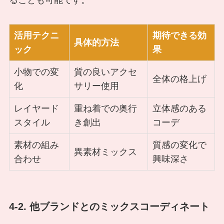
活用テクニ
期待できる効
具体的方法
ック
果
小物での変
質の良いアクセ
全体の格上げ
化
サリー使用
レイヤード
重ね着での奥行
立体感のある
スタイル
き創出
コーデ
素材の組み
質感の変化で
異素材ミックス
合わせ
興味深さ
4-2. 他ブランドとのミックスコーディネート