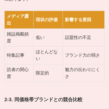
メディア露
現状の評価
影響する要因
出
雑誌掲載頻
低い
話題性の不足
度
ほとんどな
特集記事
ブランド力の弱さ
い
読者の関心
魅力の伝わりにく
限定的
度
さ
2-3. 同価格帯ブランドとの競合比較